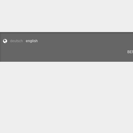
deutsch
english
BEN